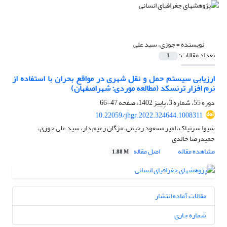
نویسنده =
جوزی، سید علی
تعداد مقالات:
1
ارزیابی سیستم حمل و نقل شهری در مواقع بحران با استفاده از
نرم افزار ترنسکد (مطالعه موردی: شهراصفهان)
دوره 55، شماره 3، پاییز 1402، صفحه
47-66
10.22059/jhgr.2022.324644.1008311
شیوا سرتیاک، امیر مسعود رحیمی، مژگان زعیم دار، سید علی جوزی،
حمیدرضا خالدی
مشاهده مقاله
اصل مقاله
1.88 M
مقالات آماده انتشار
شماره جاری