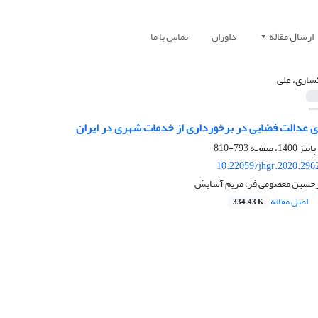
ارسال مقاله
داوران
تماس با ما
ساری، علی
ای عدالت فضایی در برخورداری از خدمات شهری در ایران
793-810
10.22059/jhgr.2020.296
رحسین معصومی فر، مریم آسایش
اصل مقاله
334.43 K