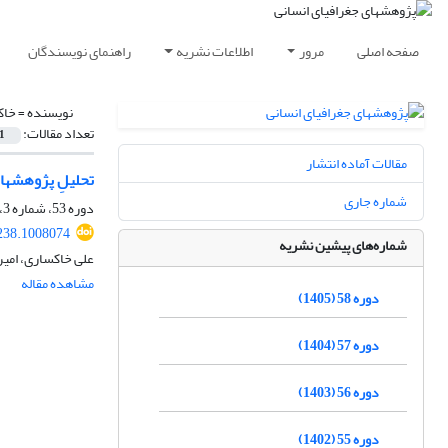
صفحه اصلی
مرور
اطلاعات نشریه
راهنمای نویسندگان
نویسنده =
خاک
تعداد مقالات:
1
مقالات آماده انتشار
تحلیلِ پژوهش‏ه
شماره جاری
دوره 53، شماره 3، پاییز 1400، صفحه
238.1008074
شماره‌های پیشین نشریه
علی خاکساری، امی
مشاهده مقاله
دوره 58 (1405)
دوره 57 (1404)
دوره 56 (1403)
دوره 55 (1402)