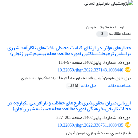
نویسنده =
ثبوتی، هومن
تعداد مقالات:
2
معیارهای مؤثر در ارتقای کیفیت محیطی بافت‌های ناکارآمد شهری
براساس ترجیحات ساکنین (موردمطالعه: محله بیسیم شهر زنجان)
دوره 55، شماره 3، پاییز 1402، صفحه
97-114
10.22059/jhgr.2022.337143.1008440
پری علوی، هومن ثبوتی، فاطمه داورنیا، فائزه قلیزاده، اکرم اسفندیاری
مشاهده مقاله
اصل مقاله
1.66 M
ارزیابی میزان تحقق‌پذیری طرح‌های حفاظت و بازآفرینی یکپارچه در
محلات تاریخی – فرهنگی (موردمطالعه:‌ محله حسینیه شهر زنجان)
دوره 55، شماره 3، پاییز 1402، صفحه
205-227
10.22059/jhgr.2022.336751.1008435
فرناز ناصری، مجید شهبازی، هومن ثبوتی