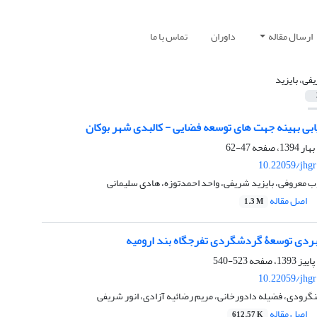
ارسال مقاله
داوران
تماس با ما
فی، بایزید
یابی بهینه جهت های توسعه فضایی - کالبدی شهر بوکان
47-62
10.22059/jhgr
یوب معروفی، بایزید شریفی، واحد احمدتوزه، هادی سلیمانی
اصل مقاله
1.3 M
523-540
10.22059/jhgr
رودی، فضیله دادورخانی، مریم رضائیه آزادی، انور شریفی
اصل مقاله
612.57 K