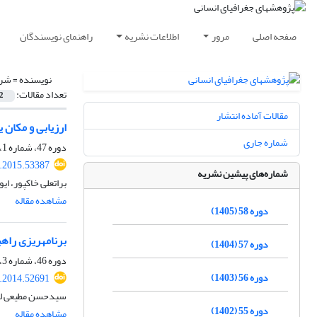
صفحه اصلی
مرور
اطلاعات نشریه
راهنمای نویسندگان
نویسنده =
شری
تعداد مقالات:
2
مقالات آماده انتشار
ارزیابی و مکان 
شماره جاری
دوره 47، شماره 1، بهار 1394، صفحه
.2015.53387
شماره‌های پیشین نشریه
براتعلی خاکپور، ا
مشاهده مقاله
دوره 58 (1405)
برنامه‎ریزی راهبردی توسعۀ گردشگردی تفرجگاه بند ارومیه
دوره 57 (1404)
دوره 46، شماره 3، پاییز 1393، صفحه
دوره 56 (1403)
.2014.52691
سیدحسن مطیعی لنگ
دوره 55 (1402)
مشاهده مقاله