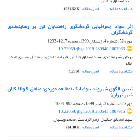
سید اسحاق جلالیان
مشاهده مقاله
اصل مقاله
1021.52 K
اثر سواد جغرافیایی گردشگری راهنمایان تور بر رضایتمندی
گردشگران
دوره 52، شماره 4، زمستان 1399، صفحه
1217-1233
10.22059/jhgr.2019.280940.1007933
یزدان شیرمحمدی، سیداسحاق جلالیان، فرزانه عابدی، اسماعیل نصیری هند
خاله
مشاهده مقاله
اصل مقاله
1.28 M
تبیین الگوی شهروند بیوفیلیک (مطالعه موردی: مناطق 9 و10 کلان
شهر تهران)
دوره 52، شماره 3، پاییز 1399، صفحه
993-1008
10.22059/jhgr.2019.280543.1007915
سید اسحاق جلالیان، زهرا تردست، محمد ویسیان
مشاهده مقاله
اصل مقاله
724.38 K