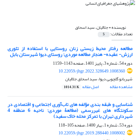
نویسنده =
جلالیان، سید اسحاق
تعداد مقالات:
5
مطالعه رفتار محیط زیستی زنان روستایی با استفاده از تئوری
ارزش- عقیده- هنجار مطالعه موردی: روستای دیوا شهرستان بابل
دوره 54، شماره 3، پاییز 1401، صفحه
1143-1159
10.22059/jhgr.2022.328649.1008360
شهربانو گلچوبی دیوا، سید اسحاق جلالیان
مشاهده مقاله
اصل مقاله
1014.31 K
شناسایی و طبقه بندی مؤلفه های تاب‌آوری اجتماعی و اقتصادی در
سکونتگاه های غیررسمی (مطالعۀ موردی: ناحیه 6 منطقه 4
شهرداری تهران با تمرکز محله خاک سفید)
دوره 53، شماره 1، بهار 1400، صفحه
105-118
10.22059/jhgr.2019.288440.1008002