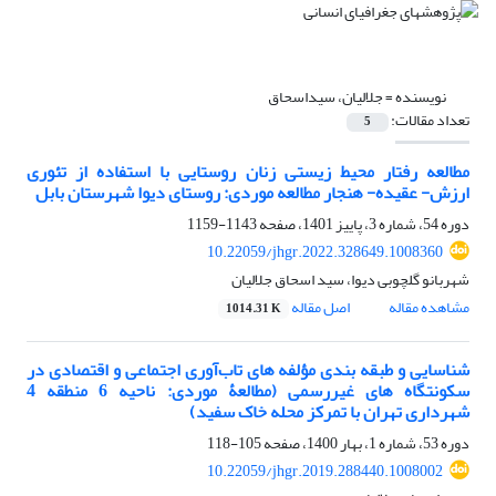
نویسنده =
جلالیان، سیداسحاق
تعداد مقالات:
5
مطالعه رفتار محیط زیستی زنان روستایی با استفاده از تئوری
ارزش- عقیده- هنجار مطالعه موردی: روستای دیوا شهرستان بابل
دوره 54، شماره 3، پاییز 1401، صفحه
1143-1159
10.22059/jhgr.2022.328649.1008360
شهربانو گلچوبی دیوا، سید اسحاق جلالیان
مشاهده مقاله
اصل مقاله
1014.31 K
شناسایی و طبقه بندی مؤلفه های تاب‌آوری اجتماعی و اقتصادی در
سکونتگاه های غیررسمی (مطالعۀ موردی: ناحیه 6 منطقه 4
شهرداری تهران با تمرکز محله خاک سفید)
دوره 53، شماره 1، بهار 1400، صفحه
105-118
10.22059/jhgr.2019.288440.1008002