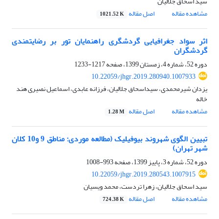
سید اسحاق جلالیان
مشاهده مقاله
اصل مقاله
1021.52 K
اثر سواد جغرافیایی گردشگری راهنمایان تور بر رضایتمندی
گردشگران
دوره 52، شماره 4، زمستان 1399، صفحه
1217-1233
10.22059/jhgr.2019.280940.1007933
یزدان شیرمحمدی، سیداسحاق جلالیان، فرزانه عابدی، اسماعیل نصیری هند
خاله
مشاهده مقاله
اصل مقاله
1.28 M
تبیین الگوی شهروند بیوفیلیک (مطالعه موردی: مناطق 9 و10 کلان
شهر تهران)
دوره 52، شماره 3، پاییز 1399، صفحه
993-1008
10.22059/jhgr.2019.280543.1007915
سید اسحاق جلالیان، زهرا تردست، محمد ویسیان
مشاهده مقاله
اصل مقاله
724.38 K