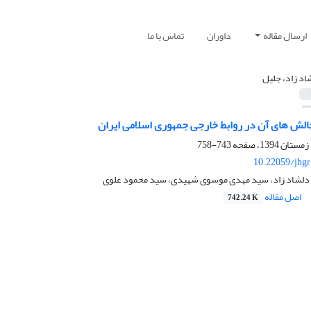
ارسال مقاله
داوران
تماس با ما
اد زاد، جلیل
الش های آن در روابط خارجی جمهوری اسلامی ایران
743-758
10.22059/jhgr
ل دلشاد زاد، سید مهدی موسوی شهیدی، سید محمود علوی
اصل مقاله
742.24 K