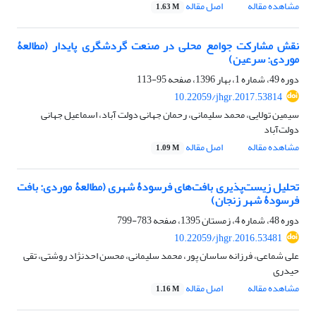
مشاهده مقاله
اصل مقاله
1.63 M
نقش مشارکت جوامع محلی در صنعت گردشگری پایدار (مطالعۀ
موردی: سرعین)
دوره 49، شماره 1، بهار 1396، صفحه
95-113
10.22059/jhgr.2017.53814
سیمین تولایی، محمد سلیمانی، رحمان جهانی دولت آباد، اسماعیل جهانی
دولت‌آباد
مشاهده مقاله
اصل مقاله
1.09 M
تحلیل زیست‌پذیری بافت‌های فرسودۀ شهری (مطالعۀ موردی: بافت
فرسودۀ شهر زنجان)
دوره 48، شماره 4، زمستان 1395، صفحه
783-799
10.22059/jhgr.2016.53481
علی شماعی، فرزانه ساسان پور، محمد سلیمانی، محسن احدنژاد روشتی، تقی
حیدری
مشاهده مقاله
اصل مقاله
1.16 M