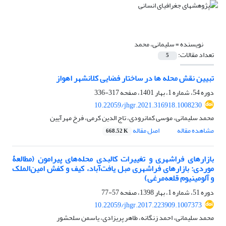
نویسنده =
سلیمانی، محمد
تعداد مقالات:
5
تبیین نقش محله‏ ها در ساختار فضایی کلان‏شهر اهواز
دوره 54، شماره 1، بهار 1401، صفحه
317-336
10.22059/jhgr.2021.316918.1008230
محمد سلیمانی، موسی کمانرودی، تاج الدین کرمی، فرخ مهرآیین
مشاهده مقاله
اصل مقاله
668.52 K
بازارهای فراشهری و تغییرات کالبدی محله‌های پیرامون (مطالعۀ
موردی: بازارهای فراشهری مبل یافت‌آباد، کیف و کفش امین‌الملک
و آلومینیوم قلعه‌مرغی)
دوره 51، شماره 1، بهار 1398، صفحه
57-77
10.22059/jhgr.2017.223909.1007373
محمد سلیمانی، احمد زنگانه، طاهر پریزادی، یاسمن سلحشور