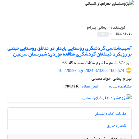
نویسنده =
ایمانی، بهرام
تعداد مقالات:
1
آسیب‌شناسی گردشگری روستایی پایدار در مناطق روستایی مبتنی
بر رویکرد ذینفعان گردشگری مطالعه موردی: شهرستان سرعین
دوره 57، شماره 1، بهار 1404، صفحه
49-65
10.22059/jhgr.2024.373285.1008674
بهرام ایمانی، جواد معدنی
مشاهده مقاله
اصل مقاله
784.49 K
مقالات آماده انتشار
شماره جاری
شماره‌های پیشین نشریه