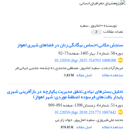
نویسنده =
امانپور، سعید
تعداد مقالات:
2
سنجش مکانی احساس بیگانگی زنان در فضاهای شهری اهواز
دوره 58، شماره 1، بهار 1405، صفحه
73-92
10.22059/jhgr.2025.354703.1008580
مریم آزادبخت، سعید امانپور، مصطفی محمدی ده چشمه، مجتبی جهانی فر
مشاهده مقاله
اصل مقاله
1.03 M
تحلیل بسترهای نهادی تحقق مدیریت یکپارچه در بازآفرینی شهری
پایدار بافت‌های فرسوده (منطقۀ موردی: شهر اهواز)
دوره 51، شماره 4، زمستان 1398، صفحه
891-909
10.22059/jhgr.2018.231773.1007442
محمدعلی فیروزی، سعید امان‌پور، جواد زارعی
مشاهده مقاله
اصل مقاله
870.85 K