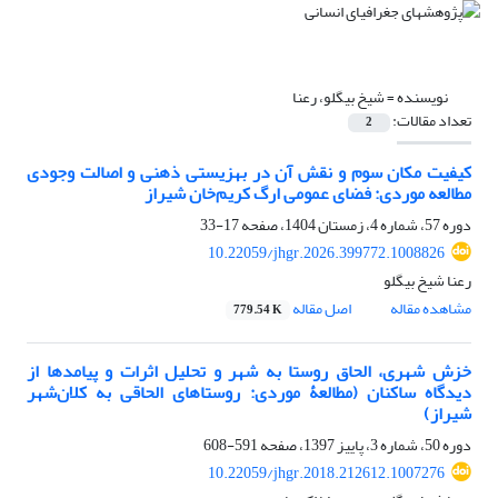
نویسنده =
شیخ بیگلو، رعنا
تعداد مقالات:
2
کیفیت مکان سوم و نقش آن در بهزیستی ذهنی و اصالت وجودی
مطالعه موردی: فضای عمومی ارگ کریم‌خان شیراز
دوره 57، شماره 4، زمستان 1404، صفحه
17-33
10.22059/jhgr.2026.399772.1008826
رعنا شیخ بیگلو
مشاهده مقاله
اصل مقاله
779.54 K
خزش شهری، الحاق روستا به شهر و تحلیل اثرات و پیامدها از
دیدگاه ساکنان (مطالعۀ موردی: روستاهای الحاقی به کلان‌شهر
شیراز)
دوره 50، شماره 3، پاییز 1397، صفحه
591-608
10.22059/jhgr.2018.212612.1007276