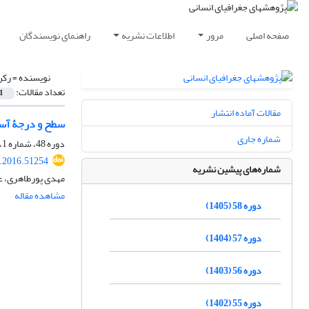
صفحه اصلی
مرور
اطلاعات نشریه
راهنمای نویسندگان
نویسنده =
رکن
تعداد مقالات:
1
مقالات آماده انتشار
سطح و درجۀ آسی
شماره جاری
دوره 48، شماره 1، بهار 1395، صفحه
.2016.51254
شماره‌های پیشین نشریه
مهدی پورطاهری، عب
مشاهده مقاله
دوره 58 (1405)
دوره 57 (1404)
دوره 56 (1403)
دوره 55 (1402)