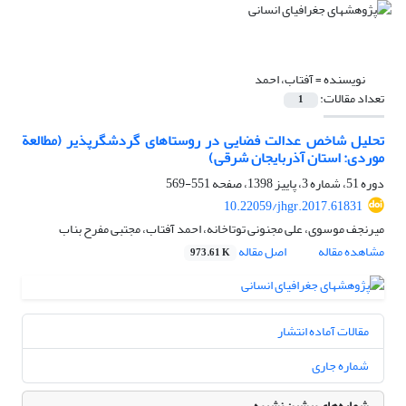
نویسنده =
آفتاب، احمد
تعداد مقالات:
1
تحلیل شاخص عدالت فضایی در روستاهای گردشگرپذیر (مطالعة
موردی: استان آذربایجان شرقی)
دوره 51، شماره 3، پاییز 1398، صفحه
551-569
10.22059/jhgr.2017.61831
میرنجف موسوی، علی مجنونی توتاخانه، احمد آفتاب، مجتبی مفرح بناب
مشاهده مقاله
اصل مقاله
973.61 K
مقالات آماده انتشار
شماره جاری
شماره‌های پیشین نشریه