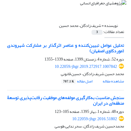
نویسنده =
شریف زادگان، محمد حسین
تعداد مقالات:
3
تحلیل عوامل تبیین‌کننده و عناصر اثرگذار بر مشارکت شهروندی
(موردکاوی اصفهان)
دوره 52، شماره 4، زمستان 1399، صفحه
1339-1355
10.22059/jhgr.2019.272917.1007842
محمد حسین شریف زادگان، حسین قانونی
مشاهده مقاله
اصل مقاله
707.1 K
سنجش مناسبت به‌کارگیری مولفه‌های موفقیت رقابت‌پذیری توسعۀ
منطقه‌ای در ایران
دوره 48، شماره 1، بهار 1395، صفحه
105-123
10.22059/jhgr.2016.51802
محمدحسین شریف زادگان، سحر ندایی طوسی