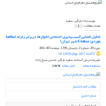
نویسنده =
بازگیر، سعید
تعداد مقالات:
1
تحلیل فضایی آسیب‌پذیری اجتماعی خانوارها دربرابر زلزله (مطالعۀ
موردی: منطقۀ 6 شهر تهران)
دوره 49، شماره 2، تابستان 1396، صفحه
465-484
10.22059/jhgr.2017.61472
علیرضا دربان آستانه، سعید بازگیر، محسن شیخ زاده
مشاهده مقاله
اصل مقاله
2.06 M
مقالات آماده انتشار
شماره جاری
شماره‌های پیشین نشریه