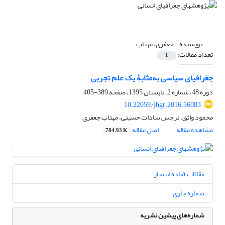
نویسنده =
جعفری، مهتاب
تعداد مقالات:
1
جغرافیای سیاسی به‌مثابۀ یک علم تجربی
دوره 48، شماره 2، تابستان 1395، صفحه
389-405
10.22059/jhgr.2016.56083
محمود واثق، نرجس سادات حسینی، مهتاب جعفری
مشاهده مقاله
اصل مقاله
784.93 K
مقالات آماده انتشار
شماره جاری
شماره‌های پیشین نشریه