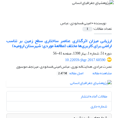
نویسنده =
امینی فسخودی، عباس
تعداد مقالات:
1
ارزیابی میزان اثرگذاری عناصر ساختاری سطح زمین بر تناسب
اراضی برای کاربری‌ها مختلف (مطالعة موردی: شهرستان ارومیه)
دوره 51، شماره 1، بهار 1398، صفحه
41-56
10.22059/jhgr.2017.60590
نصرت مرادی، هدایت‌اله نوری، عباس امینی فسخودی، میرنجف موسوی
مشاهده مقاله
اصل مقاله
2.47 M
مقالات آماده انتشار
شماره جاری
شماره‌های پیشین نشریه