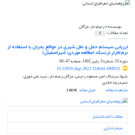
نویسنده =
زعیم دار، مژگان
تعداد مقالات:
1
ارزیابی سیستم حمل و نقل شهری در مواقع بحران با استفاده از
نرم افزار ترنسکد (مطالعه موردی: شهراصفهان)
دوره 55، شماره 3، پاییز 1402، صفحه
47-66
10.22059/jhgr.2022.324644.1008311
شیوا سرتیاک، امیر مسعود رحیمی، مژگان زعیم دار، سید علی جوزی،
حمیدرضا خالدی
مشاهده مقاله
اصل مقاله
1.88 M
مقالات آماده انتشار
شماره جاری