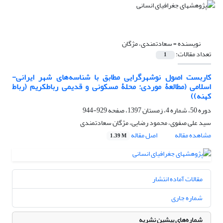
نویسنده =
سعادتمندی، مژگان
تعداد مقالات:
1
کاربست اصول نوشهرگرایی مطابق با شناسه‌های شهر ایرانی-
اسلامی (مطالعۀ موردی: محلۀ مسکونی و قدیمی رباطکریم (رباط
کهنه))
دوره 50، شماره 4، زمستان 1397، صفحه
929-944
سید علی صفوی، محمود رضایی، مژگان سعادتمندی
مشاهده مقاله
اصل مقاله
1.39 M
مقالات آماده انتشار
شماره جاری
شماره‌های پیشین نشریه