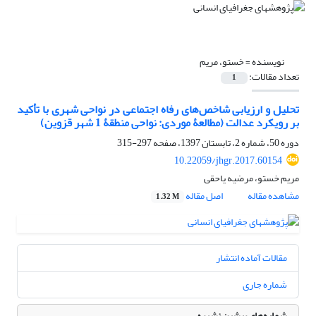
نویسنده =
خستو، مریم
تعداد مقالات:
1
تحلیل و ارزیابی شاخص‌های رفاه اجتماعی در نواحی شهری با تأکید
بر رویکرد عدالت (مطالعۀ موردی: نواحی منطقۀ 1 شهر قزوین)
دوره 50، شماره 2، تابستان 1397، صفحه
297-315
10.22059/jhgr.2017.60154
مریم خستو، مرضیه یاحقی
مشاهده مقاله
اصل مقاله
1.32 M
مقالات آماده انتشار
شماره جاری
شماره‌های پیشین نشریه