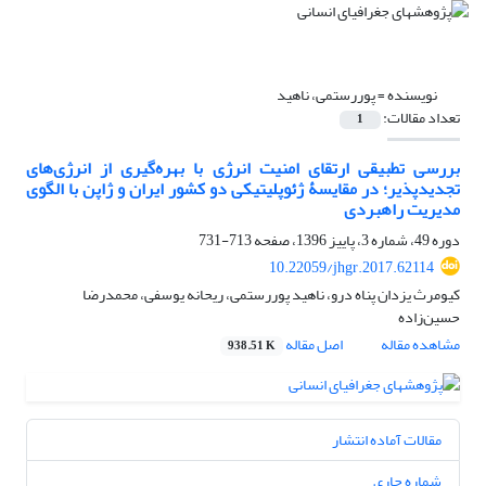
نویسنده =
پوررستمی، ناهید
تعداد مقالات:
1
بررسی تطبیقی ارتقای امنیت انرژی با بهره‌گیری از انرژی‌های
تجدیدپذیر؛ در مقایسۀ ژئوپلیتیکی دو کشور ایران و ژاپن با الگوی
مدیریت راهبردی
دوره 49، شماره 3، پاییز 1396، صفحه
713-731
10.22059/jhgr.2017.62114
کیومرث یزدان پناه درو، ناهید پوررستمی، ریحانه یوسفی، محمدرضا
حسین‌زاده
مشاهده مقاله
اصل مقاله
938.51 K
مقالات آماده انتشار
شماره جاری