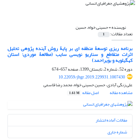
نویسنده =
حسینی خواه، حسین
تعداد مقالات:
1
برنامه ریزی توسعۀ منطقه ای بر پایۀ روش آینده پژوهی تحلیل
اثرات متقاطع و سناریو نویسی سایب (مطالعۀ موردی: استان
کهگیلویه و بویراحمد)
دوره 52، شماره 2، تابستان 1399، صفحه
657-674
10.22059/jhgr.2019.229931.1007430
علی زنگی آبادی، حسین حسینی خواه، محمد رضا قاسمی
مشاهده مقاله
اصل مقاله
1.61 M
مقالات آماده انتشار
شماره جاری