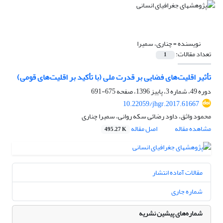
نویسنده =
چناری، سمیرا
تعداد مقالات:
1
تأثیر اقلیت‌های فضایی بر قدرت ملی (با تأکید بر اقلیت‌های قومی)
دوره 49، شماره 3، پاییز 1396، صفحه
675-691
10.22059/jhgr.2017.61667
محمود واثق، داود رضائی سکه روانی، سمیرا چناری
مشاهده مقاله
اصل مقاله
495.27 K
مقالات آماده انتشار
شماره جاری
شماره‌های پیشین نشریه