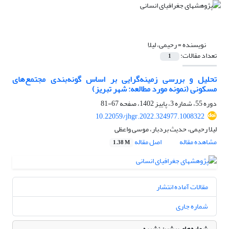
نویسنده =
رحیمی، لیلا
تعداد مقالات:
1
تحلیل و بررسی زمینه‌گرایی بر اساس گونه‌بندی‌ مجتمع‌های
مسکونی (نمونه مورد مطالعه: شهر تبریز)
دوره 55، شماره 3، پاییز 1402، صفحه
67-81
10.22059/jhgr.2022.324977.1008322
لیلا رحیمی، حدیث بردبار، موسی واعظی
مشاهده مقاله
اصل مقاله
1.38 M
مقالات آماده انتشار
شماره جاری
شماره‌های پیشین نشریه