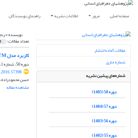
صفحه اصلی
مرور
اطلاعات نشریه
راهنمای نویسندگان
نویسنده =
رنج
تعداد مقالات:
1
مقالات آماده انتشار
کاربرد مدل LTM در پیش‌بینی و مدل‌سازی توسعۀ فیزیکی شهر ایلخچی
شماره جاری
دوره 50، شماره 1، بهار 1397، صفحه
.2016.57398
شماره‌های پیشین نشریه
حسن محمودزاده، ا
مشاهده مقاله
دوره 58 (1405)
دوره 57 (1404)
دوره 56 (1403)
دوره 55 (1402)