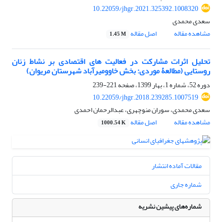
10.22059/jhgr.2021.325392.1008320
سعدی محمدی
مشاهده مقاله
اصل مقاله
1.45 M
تحلیل اثرات مشارکت در فعالیت‏ های اقتصادی بر نشاط زنان
روستایی (مطالعۀ موردی: بخش خاوومیرآباد شهرستان مریوان)
دوره 52، شماره 1، بهار 1399، صفحه
221-239
10.22059/jhgr.2018.239285.1007519
سعدی محمدی، سوران منوچهری، عبدالرحمان احمدی
مشاهده مقاله
اصل مقاله
1000.54 K
مقالات آماده انتشار
شماره جاری
شماره‌های پیشین نشریه