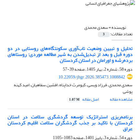
نویسنده =
سعدی محمدی
تعداد مقالات:
3
تحلیل و تبیین وضعیت تاب‌آوری سکونتگاه‌های روستایی در دو
دوره قبل و بعد از تبدیل‌شدن به شهر مطالعه موردی: روستاهای
برده‌رشه و اورامان در استان کردستان
دوره 58، شماره 2، بهار 1405، صفحه
39-57
10.22059/jhgr.2026.385473.1008842
سعدی محمدی، فرزاد ویسی، کیومرث خداپناه، افشین سفاهیان، امید کهنه
پوشی
مشاهده مقاله
اصل مقاله
1.07 M
برنامه‌ریزی استراتژیک توسعه گردشگری سلامت در استان
کردستان با تاکید بر جذب گردشگران سلامت اقلیم کردستان
عراق
دوره 54، شماره 3، پاییز 1401، صفحه
1083-1105