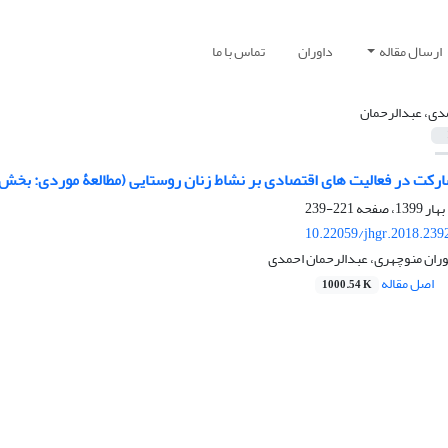
ارسال مقاله
داوران
تماس با ما
دی، عبدالرحمان
ارکت در فعالیت‏ های اقتصادی بر نشاط زنان روستایی (مطالعۀ موردی: بخش
221-239
10.22059/jhgr.2018.239
ان منوچهری، عبدالرحمان احمدی
اصل مقاله
1000.54 K