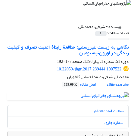
نویسنده =
شیخی، محمدتقی
تعداد مقالات:
1
نگاهی به زیست غیررسمی: مطالعۀ رابطۀ امنیت تصرف و کیفیت
زندگی در اوزون‌تپه، بومهن
دوره 51، شماره 1، بهار 1398، صفحه
177-192
10.22059/jhgr.2017.239444.1007522
محمدتقی شیخی، صمد احسانی کلخوران
مشاهده مقاله
اصل مقاله
739.69 K
مقالات آماده انتشار
شماره جاری
شماره‌های پیشین نشریه