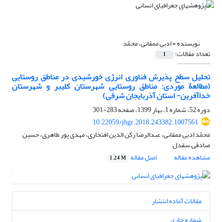
نویسنده =
ادبی ممقانی، محمّد
تعداد مقالات:
1
تحلیل سطح پذیرش فناوری انرژی خورشیدی در مناطق روستایی
(مطالعۀ موردی: مناطق روستایی شهرستان کلیبر و شهرستان
خداآفرین- استان آذربایجان شرقی)
دوره 52، شماره 1، بهار 1399، صفحه
283-301
10.22059/jhgr.2018.243382.1007561
محمّد ادبی ممقانی، عبدالرضا رکن الدین افتخاری، مهدی پور طاهری، حسین
صادقی سقدل
مشاهده مقاله
اصل مقاله
1.24 M
مقالات آماده انتشار
شماره جاری