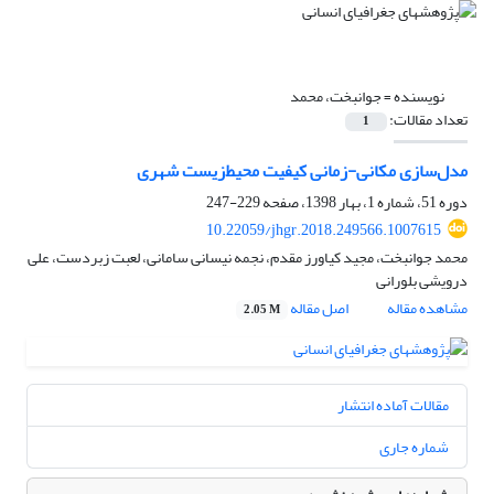
نویسنده =
جوانبخت، محمد
تعداد مقالات:
1
مدل‌سازی مکانی-زمانی کیفیت محیط‌زیست شهری
دوره 51، شماره 1، بهار 1398، صفحه
229-247
10.22059/jhgr.2018.249566.1007615
محمد جوانبخت، مجید کیاورز مقدم، نجمه نیسانی سامانی، لعبت زبردست، علی
درویشی بلورانی
مشاهده مقاله
اصل مقاله
2.05 M
مقالات آماده انتشار
شماره جاری