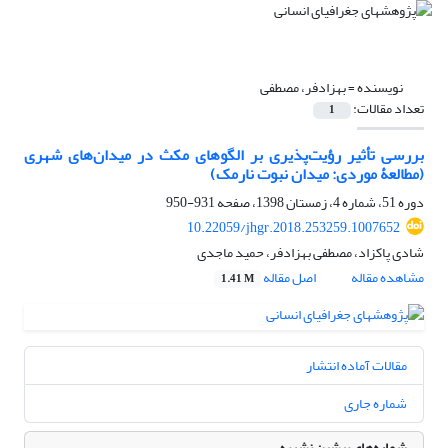
نویسنده =
بهزادفر، مصطفی
تعداد مقالات:
1
بررسی تأثیر رؤیت‌پذیری بر الگوهای مکث در میدان‌های شهری
(مطالعۀ موردی: میدان نبوت نارمک)
دوره 51، شماره 4، زمستان 1398، صفحه
931-950
10.22059/jhgr.2018.253259.1007652
شادی پاکزاد، مصطفی بهزادفر، حمید ماجدی
مشاهده مقاله
اصل مقاله
1.41 M
مقالات آماده انتشار
شماره جاری
شماره‌های پیشین نشریه