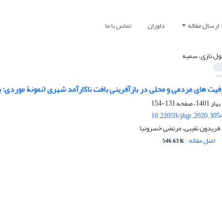
ارسال مقاله
داوران
تماس با ما
ل نازی، سمیه
ت‏ های مردمی و محلی در بازآفرینی بافت ناکارآمد شهری (نمونة موردی: 
131-154
10.22059/jhgr.2020.305
فریدون نقیبی، مرتضی خسرونیا
اصل مقاله
546.63 K