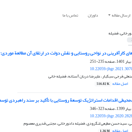
ارسال مقاله
داوران
تماس با ما
ورخانی، فضیله
ای کارآفرینی در نواحی روستایی و نقش دولت در ارتقای‏ آن مطالعة موردی
235-251
10.22059/jhgr.2021.307
علی فرجی سبکبار، علیرضا دربان آستانه، فضیله خانی
اصل مقاله
516.82 K
محیطی اقدامات استراتژیک توسعۀ روستایی با تأکید بر سند راهبردی توس
323-346
10.22059/jhgr.2020.282
ی، سیدحسن مطیعی لنگرودی، فضیله دادورخانی، مجتبی قدیری معصوم
اصل مقاله
1.36 M