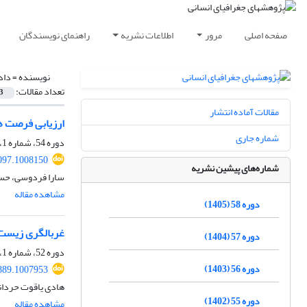
صفحه اصلی
مرور
اطلاعات نشریه
راهنمای نویسندگان
نویسنده =
داد
تعداد مقالات:
3
مقالات آماده انتشار
ارزیابی فرصت‏ ه
شماره جاری
دوره 54، شماره 1، بهار 1401، صفحه
097.1008150
شماره‌های پیشین نشریه
سارا فردوسی، حسن
مشاهده مقاله
دوره 58 (1405)
غربالگری زیست‌
دوره 57 (1404)
دوره 52، شماره 1، بهار 1399، صفحه
دوره 56 (1403)
889.1007953
هادی یاقوت حردان
دوره 55 (1402)
مشاهده مقاله