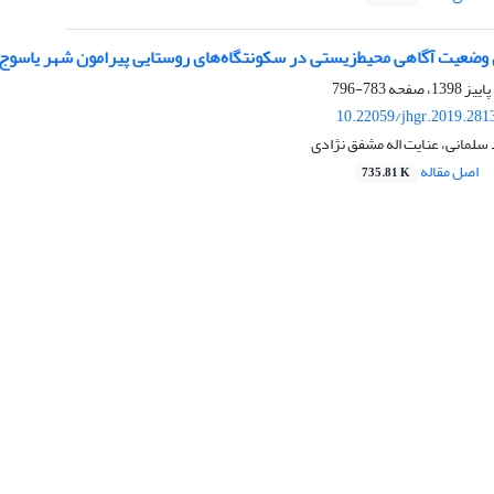
ضعیت آگاهی محیط‌زیستی در سکونتگاه‌های روستایی پیرامون شهر یاسوج
783-796
10.22059/jhgr.2019.281
سلمانی، عنایت اله مشفق نژادی
اصل مقاله
735.81 K