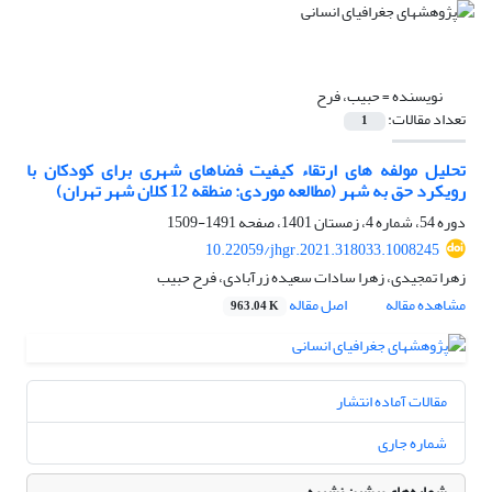
نویسنده =
حبیب، فرح
تعداد مقالات:
1
تحلیل مولفه های ارتقاء کیفیت فضاهای شهری برای کودکان با
رویکرد حق به شهر (مطالعه موردی: منطقه 12 کلان شهر تهران)
دوره 54، شماره 4، زمستان 1401، صفحه
1491-1509
10.22059/jhgr.2021.318033.1008245
زهرا تمجیدی، زهرا سادات سعیده زرآبادی، فرح حبیب
مشاهده مقاله
اصل مقاله
963.04 K
مقالات آماده انتشار
شماره جاری
شماره‌های پیشین نشریه