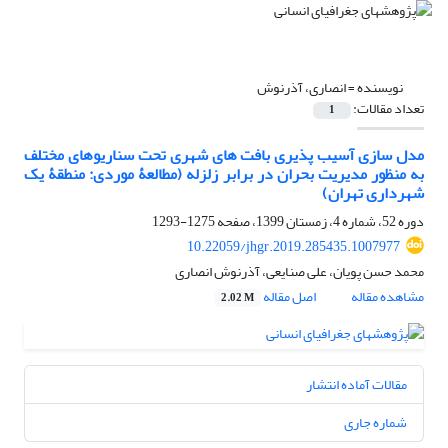
نویسنده =
انصاری، آذرنوش
تعداد مقالات:
1
مدل ‏سازی آسیب‏ پذیری بافت‏ های شهری تحت سناریوهای مختلف
به‏ منظور مدیریت بحران در برابر زلزله (مطالعۀ موردی: منطقۀ یک
شهرداری تهران)
دوره 52، شماره 4، زمستان 1399، صفحه
1275-1293
10.22059/jhgr.2019.285435.1007977
محمد حسن پویان، علی صنایعی، آذرنوش انصاری
مشاهده مقاله
اصل مقاله
2.02 M
مقالات آماده انتشار
شماره جاری