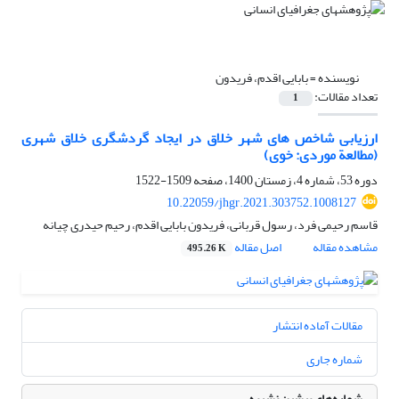
نویسنده =
بابایی اقدم، فریدون
تعداد مقالات:
1
ارزیابی شاخص ‏های شهر خلاق در ایجاد گردشگری خلاق شهری
(مطالعة موردی: خوی)
دوره 53، شماره 4، زمستان 1400، صفحه
1509-1522
10.22059/jhgr.2021.303752.1008127
قاسم رحیمی فرد، رسول قربانی، فریدون بابایی اقدم، رحیم حیدری چیانه
مشاهده مقاله
اصل مقاله
495.26 K
مقالات آماده انتشار
شماره جاری
شماره‌های پیشین نشریه