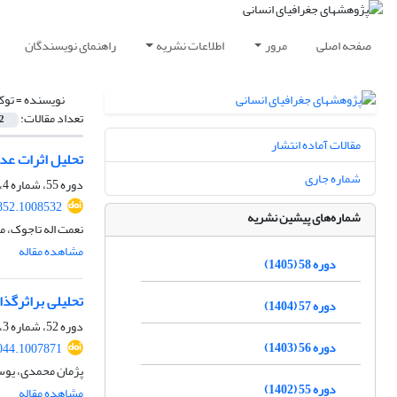
صفحه اصلی
مرور
اطلاعات نشریه
راهنمای نویسندگان
نویسنده =
توک
تعداد مقالات:
2
مقالات آماده انتشار
تحلیل اثرات عدم ا
شماره جاری
دوره 55، شماره 4، زمستان 1402، صفحه
852.1008532
شماره‌های پیشین نشریه
نعمت اله تاجوک، م
مشاهده مقاله
دوره 58 (1405)
تحلیلی براثرگذ
دوره 57 (1404)
دوره 52، شماره 3، پاییز 1399، صفحه
دوره 56 (1403)
044.1007871
پژمان محمدی، یوسف
دوره 55 (1402)
مشاهده مقاله