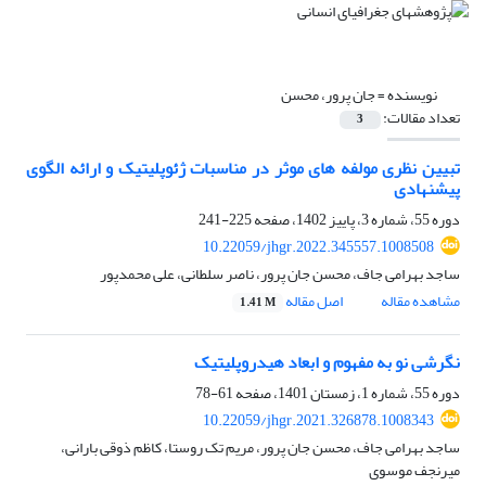
نویسنده =
جان پرور، محسن
تعداد مقالات:
3
تبیین نظری مولفه های موثر در مناسبات ژئوپلیتیک و ارائه الگوی
پیشنهادی
دوره 55، شماره 3، پاییز 1402، صفحه
225-241
10.22059/jhgr.2022.345557.1008508
ساجد بهرامی جاف، محسن جان پرور، ناصر سلطانی، علی محمدپور
مشاهده مقاله
اصل مقاله
1.41 M
نگرشی نو به مفهوم و ابعاد هیدروپلیتیک
دوره 55، شماره 1، زمستان 1401، صفحه
61-78
10.22059/jhgr.2021.326878.1008343
ساجد بهرامی جاف، محسن جان پرور، مریم تک روستا، کاظم ذوقی بارانی،
میرنجف موسوی