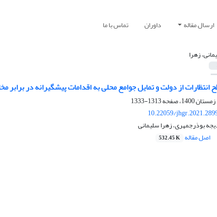
ارسال مقاله
داوران
تماس با ما
مانی، زهرا
 انتظارات از دولت و تمایل جوامع محلی به اقدامات پیشگیرانه در برابر م
1313-1333
10.22059/jhgr.2021.289
یجه بوذرجمهری، زهرا سلیمانی
اصل مقاله
532.45 K