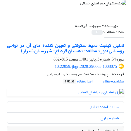
نویسنده =
سپهوند، فرخنده
تعداد مقالات:
1
تحلیل کیفیت محیط سکونتی و تعیین کننده های آن در نواحی
روستایی (مورد مطالعه: دهستان قره‌باغ- شهرستان شیراز)
دوره 54، شماره 3، پاییز 1401، صفحه
815-832
10.22059/jhgr.2020.296665.1008075
فرخنده سپهوند، احمد تقدیسی، محمد رضا رضوانی
مشاهده مقاله
اصل مقاله
4.81 M
مقالات آماده انتشار
شماره جاری
شماره‌های پیشین نشریه