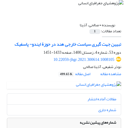
نویسنده =
صالحی، آذیتا
تعداد مقالات:
1
تبیین جهت ‏گیری سیاست خارجی هند در حوزة ایندو- پاسفیک
دوره 53، شماره 4، زمستان 1400، صفحه
1433-1451
10.22059/jhgr.2021.300614.1008105
نوذر شفیعی، آذیتا صالحی
مشاهده مقاله
اصل مقاله
499.65 K
مقالات آماده انتشار
شماره جاری
شماره‌های پیشین نشریه