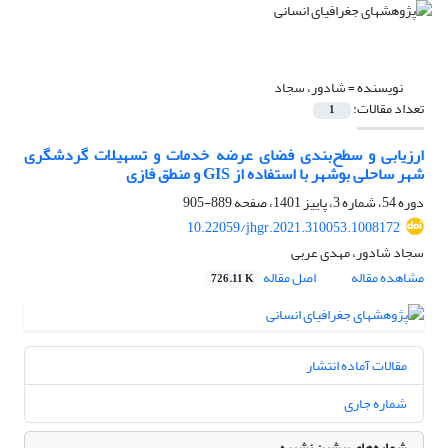
نویسنده =
شادور، سجاد
تعداد مقالات:
1
ارزیابی و سطح‌‌‌‌‌بندی فضای عرضه خدمات و تسهیلات گردشگری
شهر ساحلی بوشهر با استفاده از GIS و منطق فازی
دوره 54، شماره 3، پاییز 1401، صفحه
889-905
10.22059/jhgr.2021.310053.1008172
سجاد شادور، مهدی عربی
مشاهده مقاله
اصل مقاله
726.11 K
مقالات آماده انتشار
شماره جاری
شماره‌های پیشین نشریه