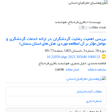
نویسنده =
باقری قره بلاغ، هوشمند
تعداد مقالات:
1
بررسی اهمیت رضایت گردشگران در ارائه خدمات گردشگری و
عوامل مؤثر بر آن (مطالعه موردی: هتل های استان سمنان)
دوره 56، شماره 3، تابستان 1403، صفحه
73-89
10.22059/jhgr.2023.305040.1008133
فاطمه محمدی، خلیل صفری، هوشمند باقری قره بلاغ
مشاهده مقاله
اصل مقاله
1.64 M
مقالات آماده انتشار
شماره جاری
شماره‌های پیشین نشریه