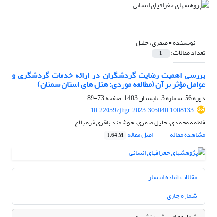
نویسنده =
صفری، خلیل
تعداد مقالات:
1
بررسی اهمیت رضایت گردشگران در ارائه خدمات گردشگری و
عوامل مؤثر بر آن (مطالعه موردی: هتل های استان سمنان)
دوره 56، شماره 3، تابستان 1403، صفحه
73-89
10.22059/jhgr.2023.305040.1008133
فاطمه محمدی، خلیل صفری، هوشمند باقری قره بلاغ
مشاهده مقاله
اصل مقاله
1.64 M
مقالات آماده انتشار
شماره جاری
شماره‌های پیشین نشریه