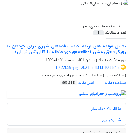
نویسنده =
تمجیدی، زهرا
تعداد مقالات:
1
تحلیل مولفه های ارتقاء کیفیت فضاهای شهری برای کودکان با
رویکرد حق به شهر (مطالعه موردی: منطقه 12 کلان شهر تهران)
دوره 54، شماره 4، زمستان 1401، صفحه
1491-1509
10.22059/jhgr.2021.318033.1008245
زهرا تمجیدی، زهرا سادات سعیده زرآبادی، فرح حبیب
مشاهده مقاله
اصل مقاله
963.04 K
مقالات آماده انتشار
شماره جاری
شماره‌های پیشین نشریه