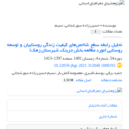
نویسنده =
حسین زاده سورشجانی، نسیم
تعداد مقالات:
1
تحلیل رابطه سطح شاخص‌های کیفیت زندگی روستاییان و توسعه
روستایی (مورد مطالعه بخش جزینک، شهرستان زهک)
دوره 54، شماره 4، زمستان 1401، صفحه
1397-1413
10.22059/jhgr.2021.312048.1008193
حمید برقی، یوسف قنبری، معصومه کمان باز، نسیم حسین زاده سورشجانی
مشاهده مقاله
اصل مقاله
1.33 M
مقالات آماده انتشار
شماره جاری
شماره‌های پیشین نشریه