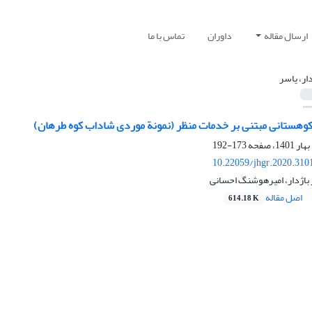
ارسال مقاله
داوران
تماس با ما
دار، یاسر
کوهستانی مبتنی بر خدمات منظر (نمونة موردی شاداب‏ کوه طرهان)
173-192
10.22059/jhgr.2020.310
 باژدار، امیرهوشنگ احسانی
اصل مقاله
614.18 K