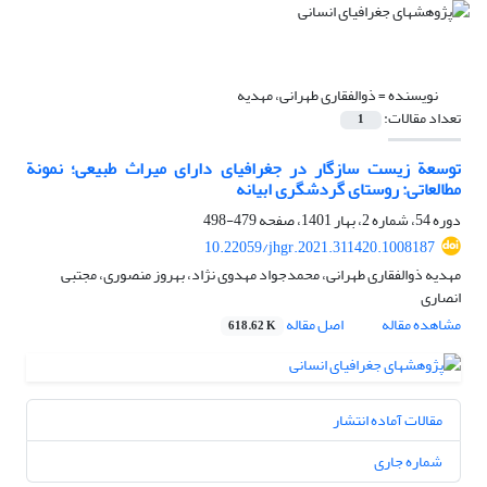
نویسنده =
ذوالفقاری طهرانی، مهدیه
تعداد مقالات:
1
توسعة زیست‏ سازگار در جغرافیای دارای میراث طبیعی؛ نمونة
مطالعاتی: روستای گردشگری ابیانه
دوره 54، شماره 2، بهار 1401، صفحه
479-498
10.22059/jhgr.2021.311420.1008187
مهدیه ذوالفقاری طهرانی، محمدجواد مهدوی نژاد، بهروز منصوری، مجتبی
انصاری
مشاهده مقاله
اصل مقاله
618.62 K
مقالات آماده انتشار
شماره جاری