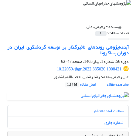
نویسنده =
رحیمی، علی
تعداد مقالات:
1
آینده‌پژوهی روندهای تاثیرگذار بر توسعه گردشگری ایران در
دوران پساکرونا
دوره 56، شماره 1، بهار 1403، صفحه
47-62
10.22059/jhgr.2022.335020.1008421
علی رحیمی، محمد رضا رضایی، حجت الله پاشاپور
مشاهده مقاله
اصل مقاله
1.14 M
مقالات آماده انتشار
شماره جاری
شماره‌های پیشین نشریه