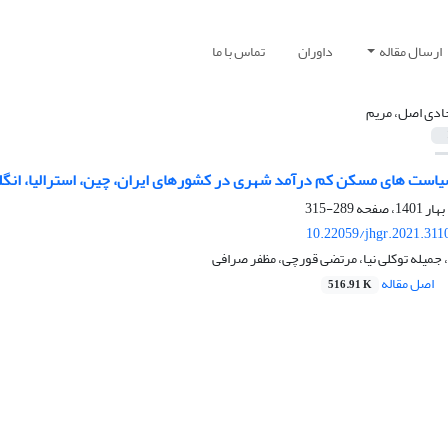
ارسال مقاله
داوران
تماس با ما
دی اصل، مریم
است‏ های مسکن کم‏ در‏آمد شهری در کشورهای ایران، چین، استرالیا، انگلست
289-315
10.22059/jhgr.2021.311
جمیله توکلی نیا، مرتضی قورچی، مظفر صرافی
اصل مقاله
516.91 K